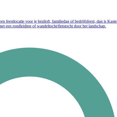
een feestlocatie voor je bruiloft, familiedag of bedrijfsfeest, dan is Kas
met een rondleiding of wandeltocht/fietstocht door het landschap.