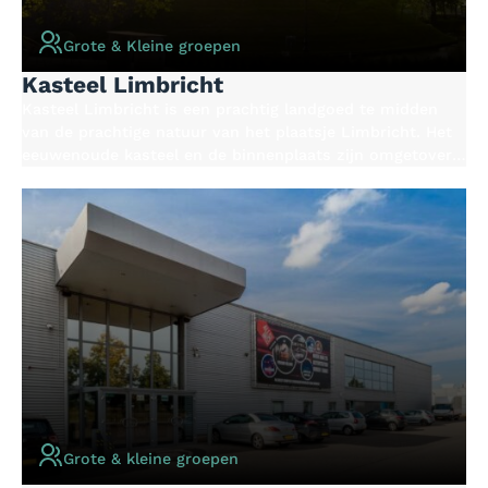
Grote & Kleine groepen
Kasteel Limbricht
Kasteel Limbricht is een prachtig landgoed te midden
van de prachtige natuur van het plaatsje Limbricht. Het
eeuwenoude kasteel en de binnenplaats zijn omgetoverd
tot een evenementenlocatie. In de hoofdburcht vind je
een aantal modern ingerichte vergaderzalen, terwijl de
voorburcht verschillende sfeervolle zalen zijn gecreëerd.
De ruime binnenplaats wordt vaak ingezet als outdoor
evenemententerrein.
Grote & kleine groepen