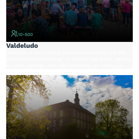
10-500
Valdeludo
Valdeludo is een outdoor evenemententerrein met een
bijzondere festivalsetting. Je vindt er veel groen, weiden
en zand, omringd door vele foodtrucks en verstopte
plekjes. De setting straalt een intimiteit uit, waardoor het
de perfecte feestlocatie is voor onvergetelijke momenten
met familie, vrienden en collega’s. Op het vijf hectare
grote feestterrein kun je een op maat gemaakt
evenement realiseren, waarbij bijzondere aandacht aan
duurzaamheid besteed wordt.