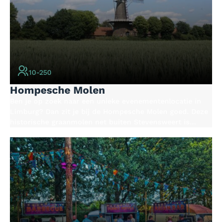
10-250
Hompesche Molen
Ben je op zoek naar een unieke evenementenlocatie in
Limburg? Dan zit je bij de Hompesche Molen goed. Deze
historische graanmolen net buiten Stevensweert is
gelegen te midden van natuurgebied de Molenplas. Het is
daardoor een charmante en speciale plek voor bruiloften,
vergaderingen of jubilea.