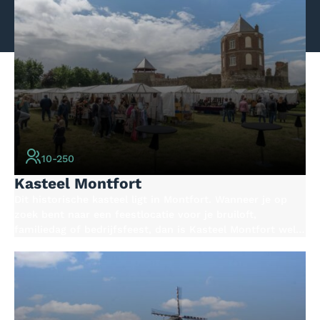
10-250
Kasteel Montfort
Dit historische kasteel ligt in Montfort. Wanneer je op
zoek bent naar een feestlocatie voor je bruiloft,
familiedag of bedrijfsfeest, dan is Kasteel Montfort wel
een geschikte optie. Als je houdt van geschiedenis dan
ben je hier aan het juiste adres. Combineer je feest of
evenement met een rondleiding of
wandeltocht/fietstocht door het landschap.