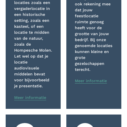
locaties zoals een
ook rekening mee
vergaderlocatie in
dat jouw
een historische
feestlocatie
setting, zoals een
ruimte genoeg
kasteel, of een
heeft voor de
locatie te midden
grootte van jouw
van de natuur,
bedrijf. Bij onze
zoals de
genoemde locaties
Hompesche Molen.
kunnen kleine en
Let wel op dat je
grote
locatie
gezelschappen
audiovisuele
terecht.
middelen bevat
voor bijvoorbeeld
Meer informatie
je presentatie.
Meer informatie