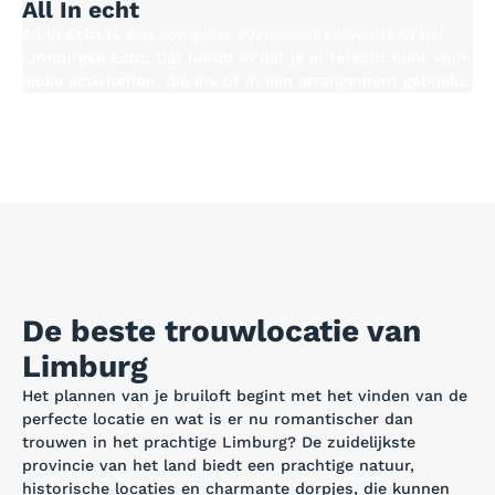
All In echt
All In Echt is een complete evenementenlocatie in het
Limburgse Echt. Dat houdt in dat je er terecht kunt voor
leuke activiteiten, die los of in een arrangement geboekt
kunnen worden. Denk hierbij aan leuke
groepsactiviteiten, zoals bowlen, lasergamen of
paintballen. Bovendien kun je bij deze locatie
verschillende zalen en ruimtes huren met een eigen
thema en aankleding.
De beste trouwlocatie van
Limburg
Het plannen van je bruiloft begint met het vinden van de
perfecte locatie en wat is er nu romantischer dan
trouwen in het prachtige Limburg? De zuidelijkste
provincie van het land biedt een prachtige natuur,
historische locaties en charmante dorpjes, die kunnen